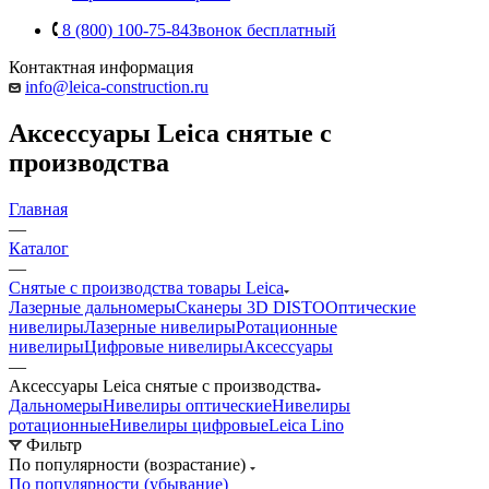
8 (800) 100-75-84
Звонок бесплатный
Контактная информация
info@leica-construction.ru
Аксессуары Leica снятые с
производства
Главная
—
Каталог
—
Снятые с производства товары Leica
Лазерные дальномеры
Сканеры 3D DISTO
Оптические
нивелиры
Лазерные нивелиры
Ротационные
нивелиры
Цифровые нивелиры
Аксессуары
—
Аксессуары Leica снятые с производства
Дальномеры
Нивелиры оптические
Нивелиры
ротационные
Нивелиры цифровые
Leica Lino
Фильтр
По популярности (возрастание)
По популярности (убывание)