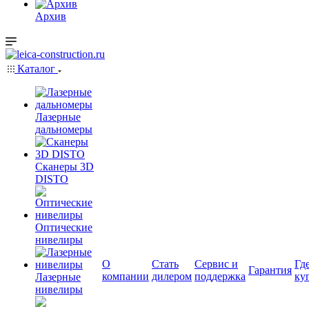
Архив
Каталог
Лазерные
дальномеры
Сканеры 3D
DISTO
Оптические
нивелиры
О
Стать
Сервис и
Гд
Гарантия
компании
дилером
поддержка
ку
Лазерные
нивелиры