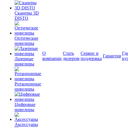
Сканеры 3D
DISTO
Оптические
нивелиры
О
Стать
Сервис и
Гд
Гарантия
компании
дилером
поддержка
ку
Лазерные
нивелиры
Ротационные
нивелиры
Цифровые
нивелиры
Аксессуары