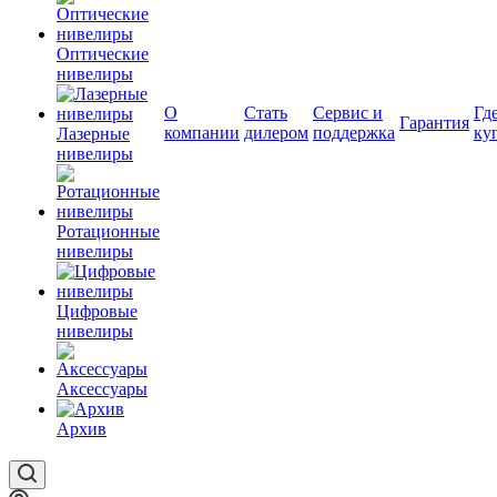
Оптические
нивелиры
О
Стать
Сервис и
Гд
Гарантия
компании
дилером
поддержка
ку
Лазерные
нивелиры
Ротационные
нивелиры
Цифровые
нивелиры
Аксессуары
Архив