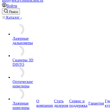
info@leica-construction.ru
Войти
Поиск
Каталог
Лазерные
дальномеры
Сканеры 3D
DISTO
Оптические
нивелиры
О
Стать
Сервис и
Гд
Лазерные
Гарантия
компании
дилером
поддержка
ку
нивелиры