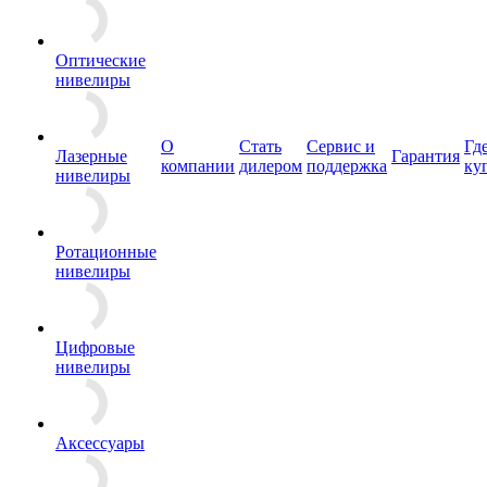
Оптические
нивелиры
О
Стать
Сервис и
Гд
Лазерные
Гарантия
компании
дилером
поддержка
ку
нивелиры
Ротационные
нивелиры
Цифровые
нивелиры
Аксессуары