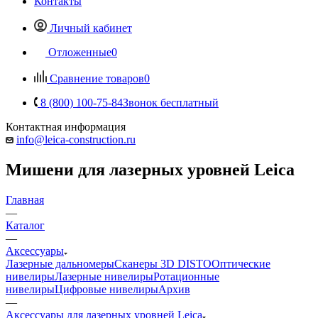
Контакты
Личный кабинет
Отложенные
0
Сравнение товаров
0
8 (800) 100-75-84
Звонок бесплатный
Контактная информация
info@leica-construction.ru
Мишени для лазерных уровней Leica
Главная
—
Каталог
—
Аксессуары
Лазерные дальномеры
Сканеры 3D DISTO
Оптические
нивелиры
Лазерные нивелиры
Ротационные
нивелиры
Цифровые нивелиры
Архив
—
Аксессуары для лазерных уровней Leica