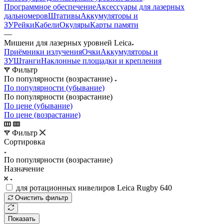
Программное обеспечение
Аксессуары для лазерных
дальномеров
Штативы
Аккумуляторы и
ЗУ
Рейки
Кабели
Окуляры
Карты памяти
—
Мишени для лазерных уровней Leica
Приёмники излучения
Очки
Аккумуляторы и
ЗУ
Штанги
Наклонные площадки и крепления
Фильтр
По популярности (возрастание)
По популярности (убывание)
По популярности (возрастание)
По цене (убывание)
По цене (возрастание)
Фильтр
Сортировка
По популярности (возрастание)
Назначение
для ротационных нивелиров Leica Rugby 640
Очистить фильтр
Показать