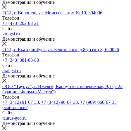
Демонстрация и обучение
ГСИ, г. Воронеж, ул. Моисеева, дом № 10, 394006
Телефон
+7 (473) 202-88-21
Сайт
vrn.gsi.ru
Демонстрация и обучение
ГСИ, г. Екатеринбург, ул. Белинского, д.86, секц.8, 620026
Телефон
+7 (343) 381-88-88
Сайт
ural.gsi.ru
Демонстрация и обучение
ООО "Таурус", г. Ижевск, Карлутская набережная, 9, оф. 22
(здание "Формат-Мастер")
Телефон
+7 (3412) 91-67-33, +7 (3412) 90-67-33, +7 (909) 060-67-33
(мобильный)
Сайт
taurus-geo.ru
Демонстрация и обучение