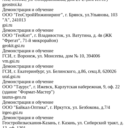
geostroi.kz
Демонстрация и обучение
ООО "ГеоСтройИнжиниринг", г. Брянск, ул.Ульянова, 103
"А", 241013
gsi.ru
Демонстрация и обучение
ООО "ГеоКит", г. Владивосток, ул. Ватутина, д. 4в (ЖК
"Фрегат", 71-й микрорайон)
geokit.gsi.ru
Демонстрация и обучение
ГСИ, г. Воронеж, ул. Моисеева, дом № 10, 394006
vrn.gsi.ru
Демонстрация и обучение
ГСИ, г. Екатеринбург, ул. Белинского, д.86, секц.8, 620026
ural.gsi.ru
Демонстрация и обучение
ООО "Таурус", г. Ижевск, Карлутская набережная, 9, оф. 22
(здание "Формат-Мастер")
taurus-geo.ru
Демонстрация и обучение
ООО "Байкал-Оптика", г. Иркутск, ул. Безбокова, д.7/4
irgeo.gsi.ru
Демонстрация и обучение
Геостройизыскания-Казань, г. Казань, ул. Сибирский тракт, д.
13, оф. 1301