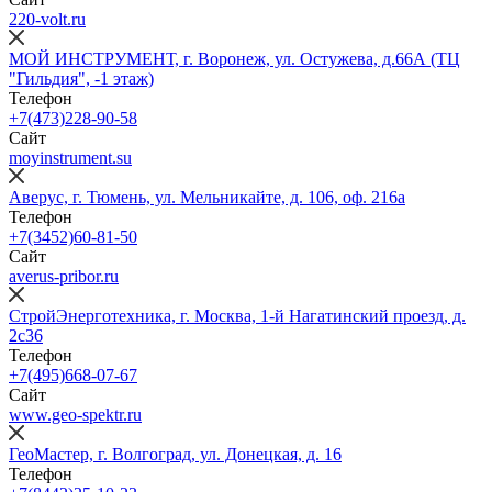
220-volt.ru
МОЙ ИНСТРУМЕНТ, г. Воронеж, ул. Остужева, д.66А (ТЦ
"Гильдия", -1 этаж)
Телефон
+7(473)228-90-58
Сайт
moyinstrument.su
Аверус, г. Тюмень, ул. Мельникайте, д. 106, оф. 216а
Телефон
+7(3452)60-81-50
Сайт
averus-pribor.ru
СтройЭнерготехника, г. Москва, 1-й Нагатинский проезд, д.
2с36
Телефон
+7(495)668-07-67
Сайт
www.geo-spektr.ru
ГеоМастер, г. Волгоград, ул. Донецкая, д. 16
Телефон