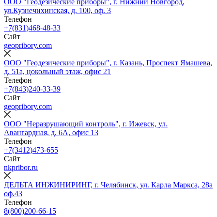
ООО "Геодезические приборы", г. Нижний Новгород,
ул.Кузнечихинская, д. 100, оф. 3
Телефон
+7(831)468-48-33
Сайт
geopribory.com
ООО "Геодезические приборы", г. Казань, Проспект Ямашева,
д. 51а, цокольный этаж, офис 21
Телефон
+7(843)240-33-39
Сайт
geopribory.com
ООО "Неразрушающий контроль", г. Ижевск, ул.
Авангардная, д. 6A, офис 13
Телефон
+7(3412)473-655
Сайт
nkpribor.ru
ДЕЛЬТА ИНЖИНИРИНГ, г. Челябинск, ул. Карла Маркса, 28а
оф.43
Телефон
8(800)200-66-15