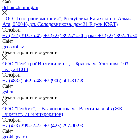
Сайт
deltainzhiniring.ru
ТОО "Геостройизыскания", Республика Казахстан, г. Алма-
Ата, 050046, ул. Солодовникова, дом 21-Е (ж/к КУАТ)
Телефон
+7 (727) 392-75-45, +7 (727) 392-75-20, факс: +7 (727) 392-76-30
Сайт
geostroi.kz
Демонстрация и обучение
ООО "ГеоСтройИнжиниринг", г. Брянск, ул.Ульянова, 103
"А", 241013
Телефон
+7 (4832) 56-95-48, +7 (906) 501-31-58
Сайт
gsi.ru
Демонстрация и обучение
ООО "ГеоКит", г. Владивосток, ул. Ватутина, д. 4в (ЖК
"Фрегат", 71-й микрорайон)
Телефон
+7 (423) 299-22-22, +7 (423) 297-90-93
Сайт
geokit.gsi.ru