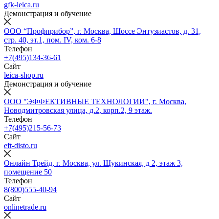
gfk-leica.ru
Демонстрация и обучение
ООО “Профприбор”, г. Москва, Шоссе Энтузиастов, д. 31,
стр. 40, эт.1, пом. IV, ком. 6-8
Телефон
+7(495)134-36-61
Сайт
leica-shop.ru
Демонстрация и обучение
ООО "ЭФФЕКТИВНЫЕ ТЕХНОЛОГИИ", г. Москва,
Новодмитровская улица, д.2, корп.2, 9 этаж.
Телефон
+7(495)215-56-73
Сайт
eft-disto.ru
Онлайн Трейд, г. Москва, ул. Щукинская, д 2, этаж 3,
помещение 50
Телефон
8(800)555-40-94
Сайт
onlinetrade.ru