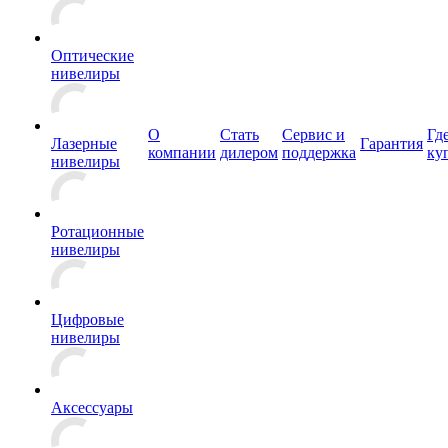
Оптические
нивелиры
О
Стать
Сервис и
Гд
Лазерные
Гарантия
компании
дилером
поддержка
ку
нивелиры
Ротационные
нивелиры
Цифровые
нивелиры
Аксессуары