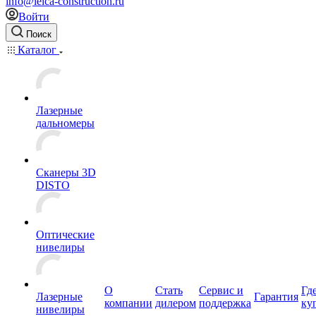
info@leica-construction.ru
Войти
Поиск
Каталог
Лазерные
дальномеры
Сканеры 3D
DISTO
Оптические
нивелиры
О
Стать
Сервис и
Гд
Лазерные
Гарантия
компании
дилером
поддержка
ку
нивелиры