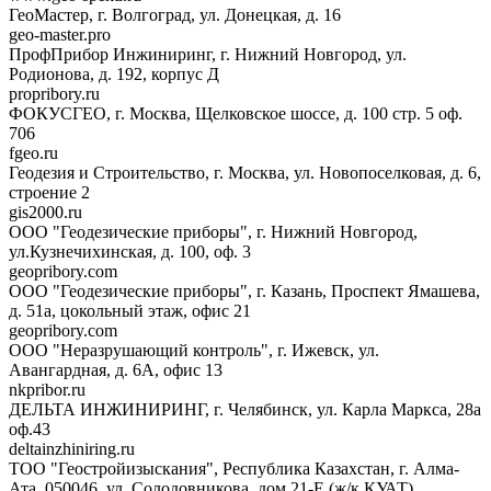
ГеоМастер, г. Волгоград, ул. Донецкая, д. 16
geo-master.pro
ПрофПрибор Инжиниринг, г. Нижний Новгород, ул.
Родионова, д. 192, корпус Д
propribory.ru
ФОКУСГЕО, г. Москва, Щелковское шоссе, д. 100 стр. 5 оф.
706
fgeo.ru
Геодезия и Строительство, г. Москва, ул. Новопоселковая, д. 6,
строение 2
gis2000.ru
ООО "Геодезические приборы", г. Нижний Новгород,
ул.Кузнечихинская, д. 100, оф. 3
geopribory.com
ООО "Геодезические приборы", г. Казань, Проспект Ямашева,
д. 51а, цокольный этаж, офис 21
geopribory.com
ООО "Неразрушающий контроль", г. Ижевск, ул.
Авангардная, д. 6A, офис 13
nkpribor.ru
ДЕЛЬТА ИНЖИНИРИНГ, г. Челябинск, ул. Карла Маркса, 28а
оф.43
deltainzhiniring.ru
ТОО "Геостройизыскания", Республика Казахстан, г. Алма-
Ата, 050046, ул. Солодовникова, дом 21-Е (ж/к КУАТ)