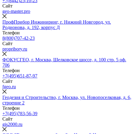
+7(8442)25-10-23
Сайт
geo-master.pro
ПрофПрибор Инжиниринг, г. Нижний Новгород, ул.
Родионова, д. 192, корпус Д
Телефон
8(800)707-42-23
Сайт
propribory.ru
ФОКУСГЕО, г. Москва, Щелковское шоссе, д. 100 стр. 5 оф.
706
Телефон
+7(495)651-87-97
Сайт
fgeo.ru
Геодезия и Строительство, г. Москва, ул. Новопоселковая, д. 6,
строение 2
Телефон
+7(495)783-56-39
Сайт
gis2000.ru