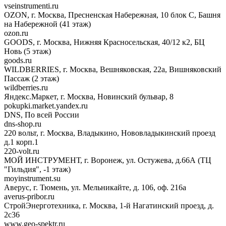
vseinstrumenti.ru
OZON, г. Москва, Пресненская Набережная, 10 блок С, Башня
на Набережной (41 этаж)
ozon.ru
GOODS, г. Москва, Нижняя Красносельская, 40/12 к2, БЦ
Новь (5 этаж)
goods.ru
WILDBERRIES, г. Москва, Вешняковская, 22а, Вишняковский
Пассаж (2 этаж)
wildberries.ru
Яндекс.Маркет, г. Москва, Новинский бульвар, 8
pokupki.market.yandex.ru
DNS, По всей России
dns-shop.ru
220 вольт, г. Москва, Владыкино, Нововладыкинский проезд
д.1 корп.1
220-volt.ru
МОЙ ИНСТРУМЕНТ, г. Воронеж, ул. Остужева, д.66А (ТЦ
"Гильдия", -1 этаж)
moyinstrument.su
Аверус, г. Тюмень, ул. Мельникайте, д. 106, оф. 216а
averus-pribor.ru
СтройЭнерготехника, г. Москва, 1-й Нагатинский проезд, д.
2с36
www.geo-spektr.ru