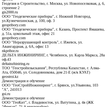
Геодезия и Строительство, г. Москва, ул. Новопоселковая, д. 6,
строение 2
gis2000.ru
ООО "Геодезические приборы", г. Нижний Новгород,
ул.Кузнечихинская, д. 100, оф. 3
geopribory.com
ООО "Геодезические приборы", г. Казань, Проспект Ямашева,
д. 51а, цокольный этаж, офис 21
geopribory.com
ООО "Неразрушающий контроль", г. Ижевск, ул.
Авангардная, д. 6A, офис 13
nkpribor.ru
ДЕЛЬТА ИНЖИНИРИНГ, г. Челябинск, ул. Карла Маркса, 28а
оф.43
deltainzhiniring.ru
ТОО "Геостройизыскания", Республика Казахстан, г. Алма-
Ата, 050046, ул. Солодовникова, дом 21-Е (ж/к КУАТ)
geostroi.kz
Демонстрация и обучение
ООО "ГеоСтройИнжиниринг", г. Брянск, ул.Ульянова, 103
"А", 241013
gsi.ru
Демонстрация и обучение
ООО "ГеоКит", г. Владивосток, ул. Ватутина, д. 4в (ЖК
"Фрегат", 71-й микрорайон)