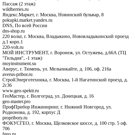
Пассаж (2 этаж)
wildberries.ru
Яндекс.Маркет, г. Москва, Новинский бульвар, 8
pokupki.market.yandex.ru
DNS, По всей России
dns-shop.ru
220 вольт, г. Москва, Владыкино, Нововладыкинский проезд
д.1 корп.1
220-volt.ru
МОЙ ИНСТРУМЕНТ, г. Воронеж, ул. Остужева, д.66А (ТЦ
"Гильдия", -1 этаж)
moyinstrument.su
Аверус, г. Тюмень, ул. Мельникайте, д. 106, оф. 216а
averus-pribor.ru
СтройЭнерготехника, г. Москва, 1-й Нагатинский проезд, д.
2с36
www.geo-spektr.ru
ГеоМастер, г. Волгоград, ул. Донецкая, д. 16
geo-master.pro
ПрофПрибор Инжиниринг, г. Нижний Новгород, ул.
Родионова, д. 192, корпус Д
propribory.ru
ФОКУСГЕО, г. Москва, Щелковское шоссе, д. 100 стр. 5 оф.
706
fgeo.ru