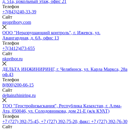
д. 51а, цокольный этаж, офис 21
Телефон
+7(843)240-33-39
Сайт
geopribory.com
ООО "Неразрушающий контроль", г. Ижевск, ул.
Авангардная, д. 6A, офис 13
Телефон
+7(3412)473-655
Сайт
nkpribor.ru
ДЕЛЬТА ИНЖИНИРИНГ, г. Челябинск, ул. Карла Маркса, 28а
оф.43
Телефон
8(800)200-66-15
Сайт
deltainzhiniring.ru
ТОО "Геостройизыскания", Республика Казахстан, г. Алма-
Ата, 050046, ул. Солодовникова, дом 21-Е (ж/к КУАТ)
Телефон
+7 (727) 392-75-45, +7 (727) 392-75-20, факс: +7 (727) 392-76-30
Сайт