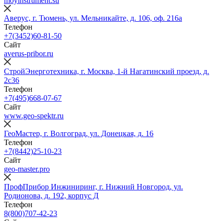
moyinstrument.su
Аверус, г. Тюмень, ул. Мельникайте, д. 106, оф. 216а
Телефон
+7(3452)60-81-50
Сайт
averus-pribor.ru
СтройЭнерготехника, г. Москва, 1-й Нагатинский проезд, д.
2с36
Телефон
+7(495)668-07-67
Сайт
www.geo-spektr.ru
ГеоМастер, г. Волгоград, ул. Донецкая, д. 16
Телефон
+7(8442)25-10-23
Сайт
geo-master.pro
ПрофПрибор Инжиниринг, г. Нижний Новгород, ул.
Родионова, д. 192, корпус Д
Телефон
8(800)707-42-23