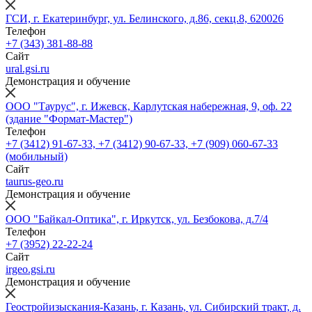
ГСИ, г. Екатеринбург, ул. Белинского, д.86, секц.8, 620026
Телефон
+7 (343) 381-88-88
Сайт
ural.gsi.ru
Демонстрация и обучение
ООО "Таурус", г. Ижевск, Карлутская набережная, 9, оф. 22
(здание "Формат-Мастер")
Телефон
+7 (3412) 91-67-33, +7 (3412) 90-67-33, +7 (909) 060-67-33
(мобильный)
Сайт
taurus-geo.ru
Демонстрация и обучение
ООО "Байкал-Оптика", г. Иркутск, ул. Безбокова, д.7/4
Телефон
+7 (3952) 22-22-24
Сайт
irgeo.gsi.ru
Демонстрация и обучение
Геостройизыскания-Казань, г. Казань, ул. Сибирский тракт, д.