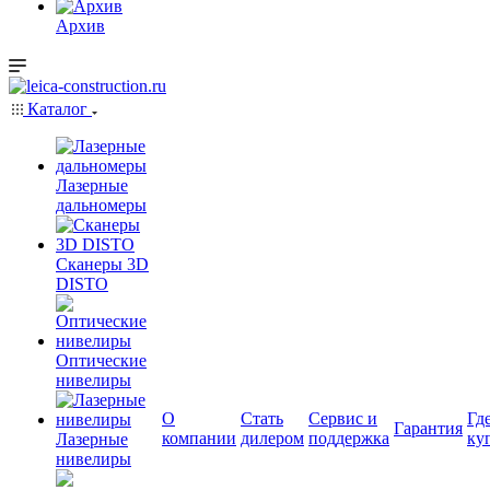
Архив
Каталог
Лазерные
дальномеры
Сканеры 3D
DISTO
Оптические
нивелиры
О
Стать
Сервис и
Гд
Гарантия
компании
дилером
поддержка
ку
Лазерные
нивелиры