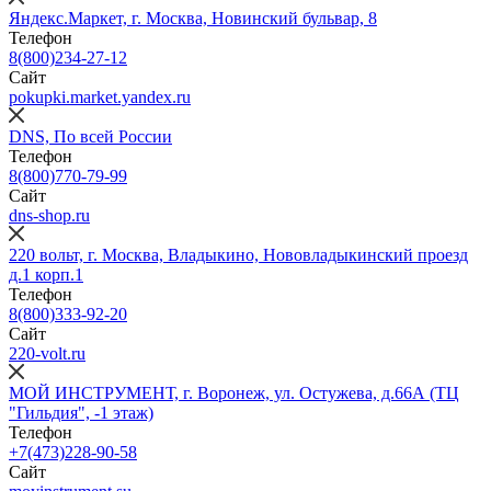
Яндекс.Маркет, г. Москва, Новинский бульвар, 8
Телефон
8(800)234‑27‑12
Сайт
pokupki.market.yandex.ru
DNS, По всей России
Телефон
8(800)770-79-99
Сайт
dns-shop.ru
220 вольт, г. Москва, Владыкино, Нововладыкинский проезд
д.1 корп.1
Телефон
8(800)333-92-20
Сайт
220-volt.ru
МОЙ ИНСТРУМЕНТ, г. Воронеж, ул. Остужева, д.66А (ТЦ
"Гильдия", -1 этаж)
Телефон
+7(473)228-90-58
Сайт