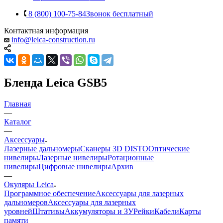
8 (800) 100-75-84
Звонок бесплатный
Контактная информация
info@leica-construction.ru
Бленда Leica GSB5
Главная
—
Каталог
—
Аксессуары
Лазерные дальномеры
Сканеры 3D DISTO
Оптические
нивелиры
Лазерные нивелиры
Ротационные
нивелиры
Цифровые нивелиры
Архив
—
Окуляры Leica
Программное обеспечение
Аксессуары для лазерных
дальномеров
Аксессуары для лазерных
уровней
Штативы
Аккумуляторы и ЗУ
Рейки
Кабели
Карты
памяти