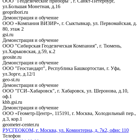
ООО "Геодезические приборы", г. Санкт-Петербург,
ул.Большая Монетная, д.16
geopribori.ru
Демонстрация и обучение
ООО «Компания ВИЗИР», г. Сыктывкар, ул. Первомайская, д.
80, этаж 2
gsi.ru
Демонстрация и обучение
ООО "Сибирская Геодезическая Компания", г. Тюмень,
ул.Харьковская, д.59, к.2
geosite.ru
Демонстрация и обучение
ООО "Геостандарт", Республика Башкортостан, г. Уфа,
ул.Зорге, д.12/1
geo-st.ru
Демонстрация и обучение
ООО "ГСИ–Хабаровск", г. Хабаровск, ул. Шеронова, д.10,
оф.1
khb.gsi.ru
Демонстрация и обучение
ООО «Геометр-Центр», 115191, г. Москва, Холодильный пер.,
д.3, кор.1
geometer-center.ru
РУСГЕОКОМ, г. Москва, ул. Коминтерна, д. 7к2, офис 110
Телефон