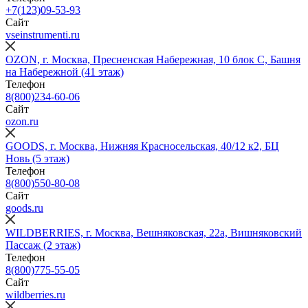
+7(123)09-53-93
Сайт
vseinstrumenti.ru
OZON, г. Москва, Пресненская Набережная, 10 блок С, Башня
на Набережной (41 этаж)
Телефон
8(800)234-60-06
Сайт
ozon.ru
GOODS, г. Москва, Нижняя Красносельская, 40/12 к2, БЦ
Новь (5 этаж)
Телефон
8(800)550-80-08
Сайт
goods.ru
WILDBERRIES, г. Москва, Вешняковская, 22а, Вишняковский
Пассаж (2 этаж)
Телефон
8(800)775-55-05
Сайт
wildberries.ru