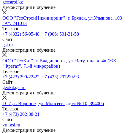
geostroi.kz
Демонстрация и обучение
ООО "ГеоСтройИнжиниринг", г. Брянск, ул.Ульянова, 103
"А", 241013
Телефон
+7 (4832) 56-95-48, +7 (906) 501-31-58
Сайт
gsi.ru
Демонстрация и обучение
ООО "ГеоКит", г. Владивосток, ул. Ватутина, д. 4в (ЖК
"Фрегат", 71-й микрорайон)
Телефон
+7 (423) 299-22-22, +7 (423) 297-90-93
Сайт
geokit.gsi.ru
Демонстрация и обучение
ГСИ, г. Воронеж, ул. Моисеева, дом № 10, 394006
Телефон
+7 (473) 202-88-21
Сайт
vrn.gsi.ru
Демонстрация и обучение