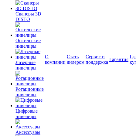
Сканеры 3D
DISTO
Оптические
нивелиры
О
Стать
Сервис и
Гд
Гарантия
компании
дилером
поддержка
ку
Лазерные
нивелиры
Ротационные
нивелиры
Цифровые
нивелиры
Аксессуары