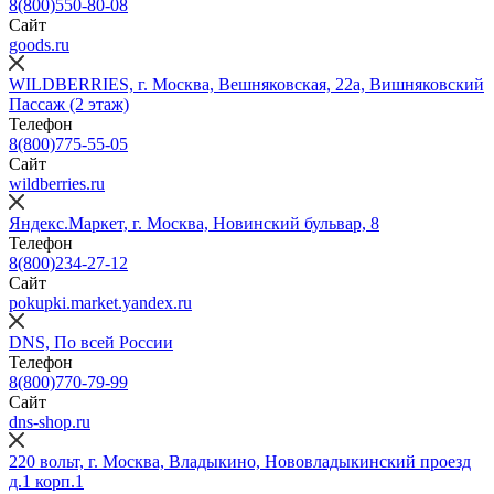
8(800)550-80-08
Сайт
goods.ru
WILDBERRIES, г. Москва, Вешняковская, 22а, Вишняковский
Пассаж (2 этаж)
Телефон
8(800)775-55-05
Сайт
wildberries.ru
Яндекс.Маркет, г. Москва, Новинский бульвар, 8
Телефон
8(800)234‑27‑12
Сайт
pokupki.market.yandex.ru
DNS, По всей России
Телефон
8(800)770-79-99
Сайт
dns-shop.ru
220 вольт, г. Москва, Владыкино, Нововладыкинский проезд
д.1 корп.1