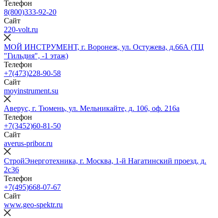
Телефон
8(800)333-92-20
Сайт
220-volt.ru
МОЙ ИНСТРУМЕНТ, г. Воронеж, ул. Остужева, д.66А (ТЦ
"Гильдия", -1 этаж)
Телефон
+7(473)228-90-58
Сайт
moyinstrument.su
Аверус, г. Тюмень, ул. Мельникайте, д. 106, оф. 216а
Телефон
+7(3452)60-81-50
Сайт
averus-pribor.ru
СтройЭнерготехника, г. Москва, 1-й Нагатинский проезд, д.
2с36
Телефон
+7(495)668-07-67
Сайт
www.geo-spektr.ru