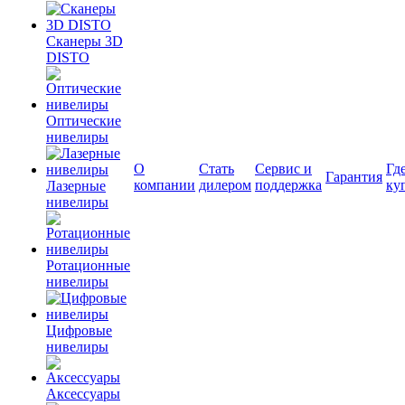
Сканеры 3D
DISTO
Оптические
нивелиры
О
Стать
Сервис и
Гд
Гарантия
компании
дилером
поддержка
ку
Лазерные
нивелиры
Ротационные
нивелиры
Цифровые
нивелиры
Аксессуары