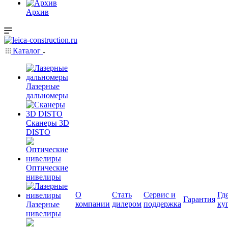
Архив
Каталог
Лазерные
дальномеры
Сканеры 3D
DISTO
Оптические
нивелиры
О
Стать
Сервис и
Гд
Гарантия
компании
дилером
поддержка
ку
Лазерные
нивелиры