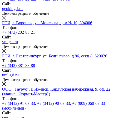
Сайт
geokit.gsi.ru
Демонстрация и обучение
ГСИ, г. Воронеж, ул. Моисеева, дом № 10, 394006
Телефон
+7 (473) 202-88-21
Сайт
vrn.gsi.ru
Демонстрация и обучение
ГСИ, г. Екатеринбург, ул. Белинского, д.86, секц.8, 620026
Телефон
+7 (343) 381-88-88
Сайт
ural.gsi.ru
Демонстрация и обучение
ООО "Таурус", г. Ижевск, Карлутская набережная, 9, оф. 22
(здание "Формат-Мастер")
Телефон
+7 (3412) 91-67-33, +7 (3412) 90-67-33, +7 (909) 060-67-33
(мобильный)
Сайт
taurus-geo.ru