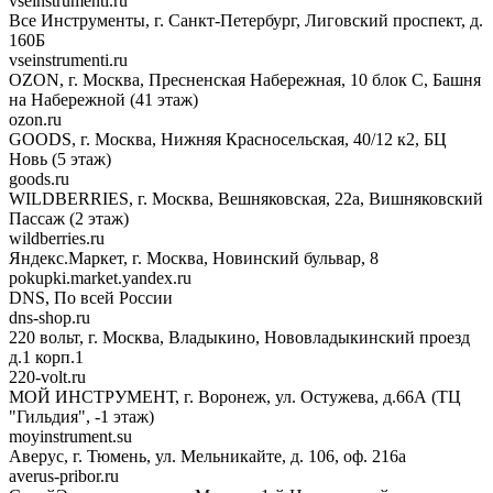
vseinstrumenti.ru
Все Инструменты, г. Санкт-Петербург, Лиговский проспект, д.
160Б
vseinstrumenti.ru
OZON, г. Москва, Пресненская Набережная, 10 блок С, Башня
на Набережной (41 этаж)
ozon.ru
GOODS, г. Москва, Нижняя Красносельская, 40/12 к2, БЦ
Новь (5 этаж)
goods.ru
WILDBERRIES, г. Москва, Вешняковская, 22а, Вишняковский
Пассаж (2 этаж)
wildberries.ru
Яндекс.Маркет, г. Москва, Новинский бульвар, 8
pokupki.market.yandex.ru
DNS, По всей России
dns-shop.ru
220 вольт, г. Москва, Владыкино, Нововладыкинский проезд
д.1 корп.1
220-volt.ru
МОЙ ИНСТРУМЕНТ, г. Воронеж, ул. Остужева, д.66А (ТЦ
"Гильдия", -1 этаж)
moyinstrument.su
Аверус, г. Тюмень, ул. Мельникайте, д. 106, оф. 216а
averus-pribor.ru