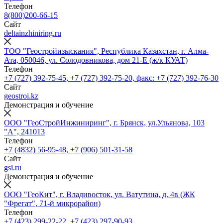
Телефон
8(800)200-66-15
Сайт
deltainzhiniring.ru
ТОО "Геостройизыскания", Республика Казахстан, г. Алма-
Ата, 050046, ул. Солодовникова, дом 21-Е (ж/к КУАТ)
Телефон
+7 (727) 392-75-45, +7 (727) 392-75-20, факс: +7 (727) 392-76-30
Сайт
geostroi.kz
Демонстрация и обучение
ООО "ГеоСтройИнжиниринг", г. Брянск, ул.Ульянова, 103
"А", 241013
Телефон
+7 (4832) 56-95-48, +7 (906) 501-31-58
Сайт
gsi.ru
Демонстрация и обучение
ООО "ГеоКит", г. Владивосток, ул. Ватутина, д. 4в (ЖК
"Фрегат", 71-й микрорайон)
Телефон
+7 (423) 299-22-22, +7 (423) 297-90-93