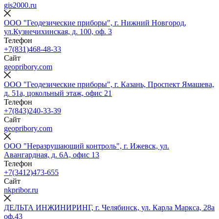
gis2000.ru
ООО "Геодезические приборы", г. Нижний Новгород,
ул.Кузнечихинская, д. 100, оф. 3
Телефон
+7(831)468-48-33
Сайт
geopribory.com
ООО "Геодезические приборы", г. Казань, Проспект Ямашева,
д. 51а, цокольный этаж, офис 21
Телефон
+7(843)240-33-39
Сайт
geopribory.com
ООО "Неразрушающий контроль", г. Ижевск, ул.
Авангардная, д. 6A, офис 13
Телефон
+7(3412)473-655
Сайт
nkpribor.ru
ДЕЛЬТА ИНЖИНИРИНГ, г. Челябинск, ул. Карла Маркса, 28а
оф.43