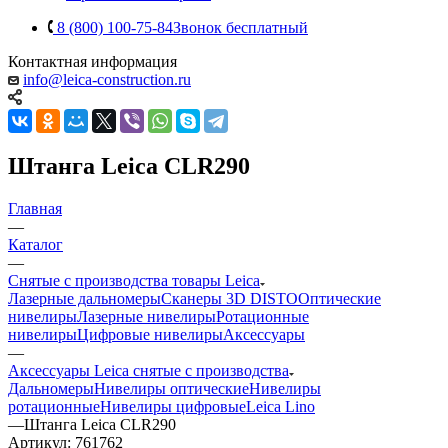
8 (800) 100-75-84
Звонок бесплатный
Контактная информация
info@leica-construction.ru
Штанга Leica CLR290
Главная
—
Каталог
—
Снятые с производства товары Leica
Лазерные дальномеры
Сканеры 3D DISTO
Оптические
нивелиры
Лазерные нивелиры
Ротационные
нивелиры
Цифровые нивелиры
Аксессуары
—
Аксессуары Leica снятые с производства
Дальномеры
Нивелиры оптические
Нивелиры
ротационные
Нивелиры цифровые
Leica Lino
—
Штанга Leica CLR290
Артикул:
761762