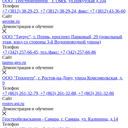
ООО "Геостройприбор", г. Омск, ул.Иркутская д.104
Телефон
+7 (3812) 38-29-23, +7 (3812) 38-29-24, факс: +7 (3812) 43-36-60
Сайт
geosite.ru
Демонстрация и обучение
ООО "Таурус", г. Пермь, проспект Парковый, 29 (цокольный
этаж, вход со стороны 3-й Водопроводной улицы)
Телефон
+7 (342) 257-66-45, тел./факс: +7 (342) 257-66-86
Сайт
taurus-geo.ru
Демонстрация и обучение
ООО "Геоцентр", г. Ростов-на-Дону, улица Комсомольская, д.
9
Телефон
+7 (863) 261-32-79, +7 (863) 261-32-88, +7 (863) 261-32-86
Сайт
rostov.gsi.ru
Демонстрация и обучение
Геостройизыскания - Самара, г. Самара, ул. Калинина, д.14
Телефон