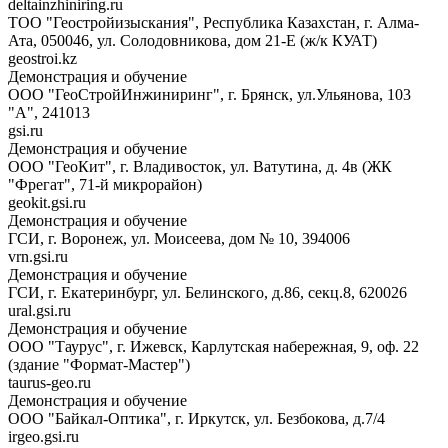
deltainzhiniring.ru
ТОО "Геостройизыскания", Республика Казахстан, г. Алма-
Ата, 050046, ул. Солодовникова, дом 21-Е (ж/к КУАТ)
geostroi.kz
Демонстрация и обучение
ООО "ГеоСтройИнжиниринг", г. Брянск, ул.Ульянова, 103
"А", 241013
gsi.ru
Демонстрация и обучение
ООО "ГеоКит", г. Владивосток, ул. Ватутина, д. 4в (ЖК
"Фрегат", 71-й микрорайон)
geokit.gsi.ru
Демонстрация и обучение
ГСИ, г. Воронеж, ул. Моисеева, дом № 10, 394006
vrn.gsi.ru
Демонстрация и обучение
ГСИ, г. Екатеринбург, ул. Белинского, д.86, секц.8, 620026
ural.gsi.ru
Демонстрация и обучение
ООО "Таурус", г. Ижевск, Карлутская набережная, 9, оф. 22
(здание "Формат-Мастер")
taurus-geo.ru
Демонстрация и обучение
ООО "Байкал-Оптика", г. Иркутск, ул. Безбокова, д.7/4
irgeo.gsi.ru