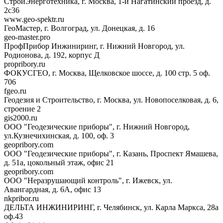
СтройЭнерготехника, г. Москва, 1-й Нагатинский проезд, д.
2с36
www.geo-spektr.ru
ГеоМастер, г. Волгоград, ул. Донецкая, д. 16
geo-master.pro
ПрофПрибор Инжиниринг, г. Нижний Новгород, ул.
Родионова, д. 192, корпус Д
propribory.ru
ФОКУСГЕО, г. Москва, Щелковское шоссе, д. 100 стр. 5 оф.
706
fgeo.ru
Геодезия и Строительство, г. Москва, ул. Новопоселковая, д. 6,
строение 2
gis2000.ru
ООО "Геодезические приборы", г. Нижний Новгород,
ул.Кузнечихинская, д. 100, оф. 3
geopribory.com
ООО "Геодезические приборы", г. Казань, Проспект Ямашева,
д. 51а, цокольный этаж, офис 21
geopribory.com
ООО "Неразрушающий контроль", г. Ижевск, ул.
Авангардная, д. 6A, офис 13
nkpribor.ru
ДЕЛЬТА ИНЖИНИРИНГ, г. Челябинск, ул. Карла Маркса, 28а
оф.43