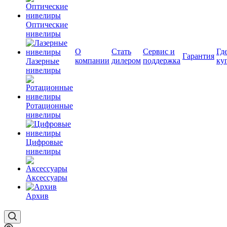
Оптические
нивелиры
О
Стать
Сервис и
Гд
Гарантия
компании
дилером
поддержка
ку
Лазерные
нивелиры
Ротационные
нивелиры
Цифровые
нивелиры
Аксессуары
Архив