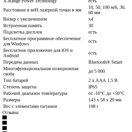
X-Range Power Technology
есть
10, 50, 100 м/6, 30,
Расстояние в м/Ø лазерной точки в мм
60 мм
Визир с увеличением
x4
Встроенная память
30
Подсветка дисплея
есть
Бесплатное программное обеспечение
есть
для Windows
Бесплатное приложение для iOS и
есть
Android
Передача данных
Bluetooth® Smart
Многофункциональная позиционная
до 5 000
скоба
Тип батарей
2 х ААА 1,5 В
Степень защиты
IP65
Рабочий диапазон температуры
от -10°С до +50°С
Размеры
143 x 58 x 29 мм
Вес с элементами питания
198 г
Отзывы