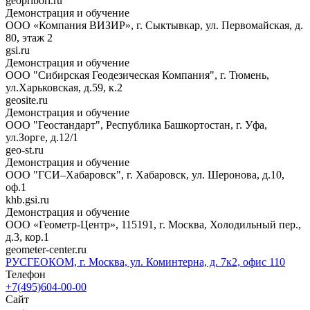
geopribori.ru
Демонстрация и обучение
ООО «Компания ВИЗИР», г. Сыктывкар, ул. Первомайская, д.
80, этаж 2
gsi.ru
Демонстрация и обучение
ООО "Сибирская Геодезическая Компания", г. Тюмень,
ул.Харьковская, д.59, к.2
geosite.ru
Демонстрация и обучение
ООО "Геостандарт", Республика Башкортостан, г. Уфа,
ул.Зорге, д.12/1
geo-st.ru
Демонстрация и обучение
ООО "ГСИ–Хабаровск", г. Хабаровск, ул. Шеронова, д.10,
оф.1
khb.gsi.ru
Демонстрация и обучение
ООО «Геометр-Центр», 115191, г. Москва, Холодильный пер.,
д.3, кор.1
geometer-center.ru
РУСГЕОКОМ, г. Москва, ул. Коминтерна, д. 7к2, офис 110
Телефон
+7(495)604-00-00
Сайт