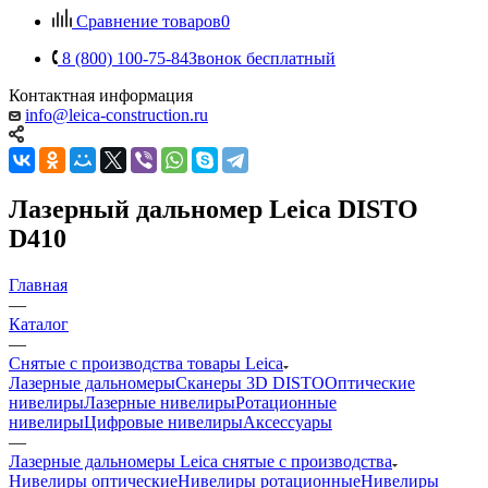
Сравнение товаров
0
8 (800) 100-75-84
Звонок бесплатный
Контактная информация
info@leica-construction.ru
Лазерный дальномер Leica DISTO
D410
Главная
—
Каталог
—
Снятые с производства товары Leica
Лазерные дальномеры
Сканеры 3D DISTO
Оптические
нивелиры
Лазерные нивелиры
Ротационные
нивелиры
Цифровые нивелиры
Аксессуары
—
Лазерные дальномеры Leica снятые с производства
Нивелиры оптические
Нивелиры ротационные
Нивелиры