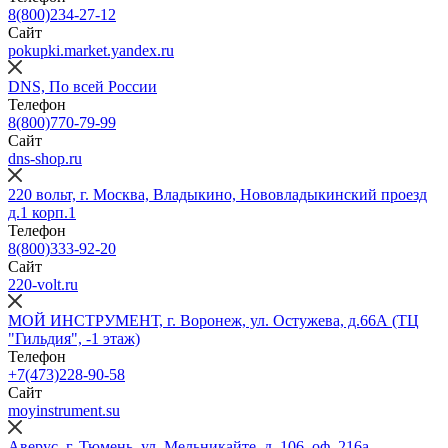
8(800)234‑27‑12
Сайт
pokupki.market.yandex.ru
DNS, По всей России
Телефон
8(800)770-79-99
Сайт
dns-shop.ru
220 вольт, г. Москва, Владыкино, Нововладыкинский проезд
д.1 корп.1
Телефон
8(800)333-92-20
Сайт
220-volt.ru
МОЙ ИНСТРУМЕНТ, г. Воронеж, ул. Остужева, д.66А (ТЦ
"Гильдия", -1 этаж)
Телефон
+7(473)228-90-58
Сайт
moyinstrument.su
Аверус, г. Тюмень, ул. Мельникайте, д. 106, оф. 216а