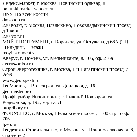
Яндекс.Маркет, г. Москва, Новинский бульвар, 8
pokupki.market.yandex.ru
DNS, По всей России
dns-shop.ru
220 вольт, г. Москва, Владыкино, Нововладыкинский проезд
д.1 корп.1
220-volt.ru
МОЙ ИНСТРУМЕНТ, г. Воронеж, ул. Остужева, д.66А (ТЦ
"Гильдия", -1 этаж)
moyinstrument.su
Аверус, г. Тюмень, ул. Мельникайте, д. 106, оф. 216а
averus-pribor.ru
СтройЭнерготехника, г. Москва, 1-й Нагатинский проезд, д.
2с36
www.geo-spektr.ru
ГеоМастер, г. Волгоград, ул. Донецкая, д. 16
geo-master.pro
ПрофПрибор Инжиниринг, г. Нижний Новгород, ул.
Родионова, д. 192, корпус Д
propribory.ru
ФОКУСГЕО, г. Москва, Щелковское шоссе, д. 100 стр. 5 оф.
706
fgeo.ru
Геодезия и Строительство, г. Москва, ул. Новопоселковая, д. 6,
строение 2