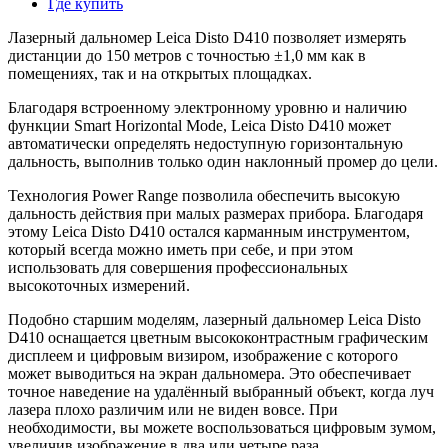
Где купить
Лазерный дальномер Leica Disto D410 позволяет измерять
дистанции до 150 метров с точностью ±1,0 мм как в
помещениях, так и на открытых площадках.
Благодаря встроенному электронному уровню и наличию
функции Smart Horizontal Mode, Leica Disto D410 может
автоматически определять недоступную горизонтальную
дальность, выполнив только один наклонный промер до цели.
Технология Power Range позволила обеспечить высокую
дальность действия при малых размерах прибора. Благодаря
этому Leica Disto D410 остался карманным инструментом,
который всегда можно иметь при себе, и при этом
использовать для совершения профессиональных
высокоточных измерений.
Подобно старшим моделям, лазерный дальномер Leica Disto
D410 оснащается цветным высококонтрастным графическим
дисплеем и цифровым визиром, изображение с которого
может выводиться на экран дальномера. Это обеспечивает
точное наведение на удалённый выбранный объект, когда луч
лазера плохо различим или не виден вовсе. При
необходимости, вы можете воспользоваться цифровым зумом,
увеличив изображение в два или четыре раза.