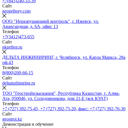
+7(843)240-33-39
Сайт
geopribory.com
ООО "Неразрушающий контроль", г. Ижевск, ул.
Авангардная, д. 6A, офис 13
Телефон
+7(3412)473-655
Сайт
nkpribor.ru
ДЕЛЬТА ИНЖИНИРИНГ, г. Челябинск, ул. Карла Маркса, 28а
оф.43
Телефон
8(800)200-66-15
Сайт
deltainzhiniring.ru
ТОО "Геостройизыскания", Республика Казахстан, г. Алма-
Ата, 050046, ул. Солодовникова, дом 21-Е (ж/к КУАТ)
Телефон
+7 (727) 392-75-45, +7 (727) 392-75-20, факс: +7 (727) 392-76-30
Сайт
geostroi.kz
Демонстрация и обучение