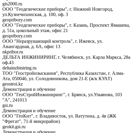
gis2000.ru
ООО "Геодезические приборы", г. Нижний Новгород,
ул.Кузнечихинская, д. 100, оф. 3
geopribory.com
ООО "Геодезические приборы", г. Казань, Проспект Ямашева,
д. 51а, цокольный этаж, офис 21
geopribory.com
ООО "Неразрушающий контроль", г. Ижевск, ул.
Авангардная, д. 6A, офис 13
nkpribor.ru
ДЕЛЬТА ИНЖИНИРИНГ, г. Челябинск, ул. Карла Маркса, 28а
оф.43
deltainzhiniring.ru
ТОО "Геостройизыскания", Республика Казахстан, г. Алма-
Ата, 050046, ул. Солодовникова, дом 21-Е (ж/к КУАТ)
geostroi.kz
Демонстрация и обучение
ООО "ГеоСтройИнжиниринг", г. Брянск, ул.Ульянова, 103
"А", 241013
gsi.ru
Демонстрация и обучение
ООО "ГеоКит", г. Владивосток, ул. Ватутина, д. 4в (ЖК
"Фрегат", 71-й микрорайон)
geokit.gsi.ru
Демонстрация и обучение