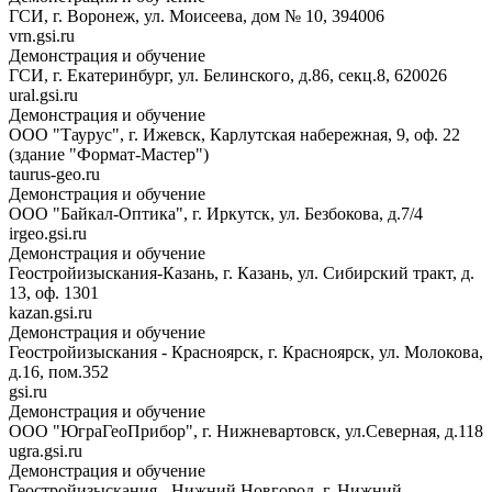
ГСИ, г. Воронеж, ул. Моисеева, дом № 10, 394006
vrn.gsi.ru
Демонстрация и обучение
ГСИ, г. Екатеринбург, ул. Белинского, д.86, секц.8, 620026
ural.gsi.ru
Демонстрация и обучение
ООО "Таурус", г. Ижевск, Карлутская набережная, 9, оф. 22
(здание "Формат-Мастер")
taurus-geo.ru
Демонстрация и обучение
ООО "Байкал-Оптика", г. Иркутск, ул. Безбокова, д.7/4
irgeo.gsi.ru
Демонстрация и обучение
Геостройизыскания-Казань, г. Казань, ул. Сибирский тракт, д.
13, оф. 1301
kazan.gsi.ru
Демонстрация и обучение
Геостройизыскания - Красноярск, г. Красноярск, ул. Молокова,
д.16, пом.352
gsi.ru
Демонстрация и обучение
ООО "ЮграГеоПрибор", г. Нижневартовск, ул.Северная, д.118
ugra.gsi.ru
Демонстрация и обучение
Геостройизыскания - Нижний Новгород, г. Нижний