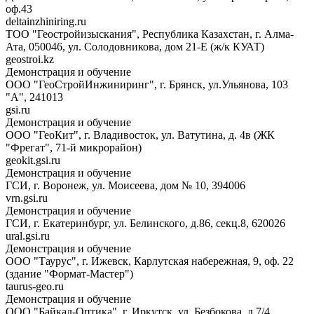
оф.43
deltainzhiniring.ru
ТОО "Геостройизыскания", Республика Казахстан, г. Алма-
Ата, 050046, ул. Солодовникова, дом 21-Е (ж/к КУАТ)
geostroi.kz
Демонстрация и обучение
ООО "ГеоСтройИнжиниринг", г. Брянск, ул.Ульянова, 103
"А", 241013
gsi.ru
Демонстрация и обучение
ООО "ГеоКит", г. Владивосток, ул. Ватутина, д. 4в (ЖК
"Фрегат", 71-й микрорайон)
geokit.gsi.ru
Демонстрация и обучение
ГСИ, г. Воронеж, ул. Моисеева, дом № 10, 394006
vrn.gsi.ru
Демонстрация и обучение
ГСИ, г. Екатеринбург, ул. Белинского, д.86, секц.8, 620026
ural.gsi.ru
Демонстрация и обучение
ООО "Таурус", г. Ижевск, Карлутская набережная, 9, оф. 22
(здание "Формат-Мастер")
taurus-geo.ru
Демонстрация и обучение
ООО "Байкал-Оптика", г. Иркутск, ул. Безбокова, д.7/4