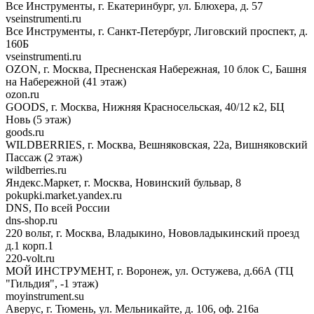
Все Инструменты, г. Екатеринбург, ул. Блюхера, д. 57
vseinstrumenti.ru
Все Инструменты, г. Санкт-Петербург, Лиговский проспект, д.
160Б
vseinstrumenti.ru
OZON, г. Москва, Пресненская Набережная, 10 блок С, Башня
на Набережной (41 этаж)
ozon.ru
GOODS, г. Москва, Нижняя Красносельская, 40/12 к2, БЦ
Новь (5 этаж)
goods.ru
WILDBERRIES, г. Москва, Вешняковская, 22а, Вишняковский
Пассаж (2 этаж)
wildberries.ru
Яндекс.Маркет, г. Москва, Новинский бульвар, 8
pokupki.market.yandex.ru
DNS, По всей России
dns-shop.ru
220 вольт, г. Москва, Владыкино, Нововладыкинский проезд
д.1 корп.1
220-volt.ru
МОЙ ИНСТРУМЕНТ, г. Воронеж, ул. Остужева, д.66А (ТЦ
"Гильдия", -1 этаж)
moyinstrument.su
Аверус, г. Тюмень, ул. Мельникайте, д. 106, оф. 216а