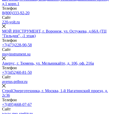
д.1 корп.1
Телефон
8(800)333-92-20
Сайт
220-volt.ru
МОЙ ИНСТРУМЕНТ, г. Воронеж, ул. Остужева, д.66А (ТЦ
"Гильдия", -1 этаж)
Телефон
+7(473)228-90-58
Сайт
moyinstrument.su
Аверус, г. Тюмень, ул. Мельникайте, д. 106, оф. 216а
Телефон
+7(3452)60-81-50
Сайт
averus-pribor.ru
СтройЭнерготехника, г. Москва, 1-й Нагатинский проезд, д.
2с36
Телефон
+7(495)668-07-67
Сайт
www.geo-spektr.ru