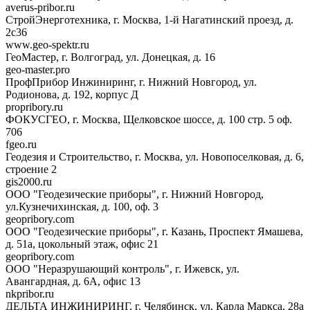
averus-pribor.ru
СтройЭнерготехника, г. Москва, 1-й Нагатинский проезд, д.
2с36
www.geo-spektr.ru
ГеоМастер, г. Волгоград, ул. Донецкая, д. 16
geo-master.pro
ПрофПрибор Инжиниринг, г. Нижний Новгород, ул.
Родионова, д. 192, корпус Д
propribory.ru
ФОКУСГЕО, г. Москва, Щелковское шоссе, д. 100 стр. 5 оф.
706
fgeo.ru
Геодезия и Строительство, г. Москва, ул. Новопоселковая, д. 6,
строение 2
gis2000.ru
ООО "Геодезические приборы", г. Нижний Новгород,
ул.Кузнечихинская, д. 100, оф. 3
geopribory.com
ООО "Геодезические приборы", г. Казань, Проспект Ямашева,
д. 51а, цокольный этаж, офис 21
geopribory.com
ООО "Неразрушающий контроль", г. Ижевск, ул.
Авангардная, д. 6A, офис 13
nkpribor.ru
ДЕЛЬТА ИНЖИНИРИНГ, г. Челябинск, ул. Карла Маркса, 28а