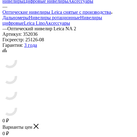
нивелиры
Цифровые нивелиры
Аксессуары
—
Оптические нивелиры Leica снятые с производства
Дальномеры
Нивелиры ротационные
Нивелиры
цифровые
Leica Lino
Аксессуары
—
Оптический нивелир Leica NA 2
Артикул:
352036
Госреестр:
25126-08
Гарантия:
3 года
0
₽
Варианты цен
0
₽