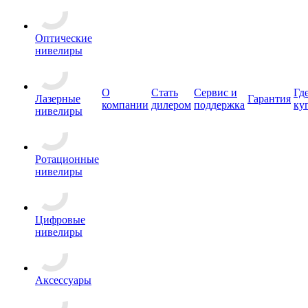
Оптические
нивелиры
О
Стать
Сервис и
Гд
Лазерные
Гарантия
компании
дилером
поддержка
ку
нивелиры
Ротационные
нивелиры
Цифровые
нивелиры
Аксессуары