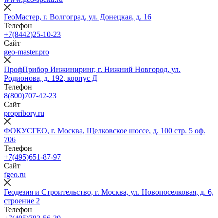
ГеоМастер, г. Волгоград, ул. Донецкая, д. 16
Телефон
+7(8442)25-10-23
Сайт
geo-master.pro
ПрофПрибор Инжиниринг, г. Нижний Новгород, ул.
Родионова, д. 192, корпус Д
Телефон
8(800)707-42-23
Сайт
propribory.ru
ФОКУСГЕО, г. Москва, Щелковское шоссе, д. 100 стр. 5 оф.
706
Телефон
+7(495)651-87-97
Сайт
fgeo.ru
Геодезия и Строительство, г. Москва, ул. Новопоселковая, д. 6,
строение 2
Телефон