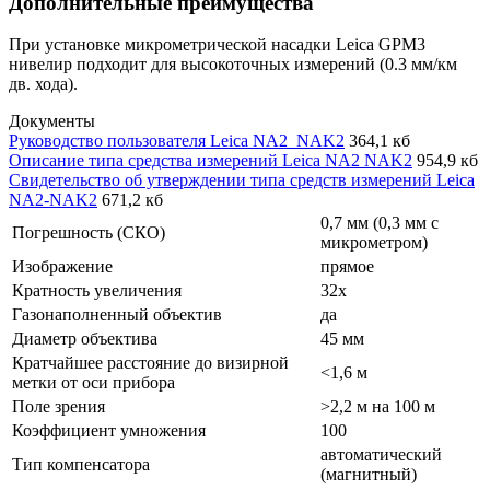
Дополнительные преимущества
При установке микрометрической насадки Leica GPM3
нивелир подходит для высокоточных измерений (0.3 мм/км
дв. хода).
Документы
Руководство пользователя Leica NA2_NAK2
364,1 кб
Описание типа средства измерений Leica NA2 NAK2
954,9 кб
Свидетельство об утверждении типа средств измерений Leica
NA2-NAK2
671,2 кб
0,7 мм (0,3 мм с
Погрешность (СКО)
микрометром)
Изображение
прямое
Кратность увеличения
32x
Газонаполненный объектив
да
Диаметр объектива
45 мм
Кратчайшее расстояние до визирной
<1,6 м
метки от оси прибора
Поле зрения
>2,2 м на 100 м
Коэффициент умножения
100
автоматический
Тип компенсатора
(магнитный)