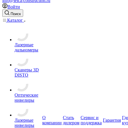
info@leica-construction.ru
Войти
Поиск
Каталог
Лазерные
дальномеры
Сканеры 3D
DISTO
Оптические
нивелиры
О
Стать
Сервис и
Гд
Лазерные
Гарантия
компании
дилером
поддержка
ку
нивелиры