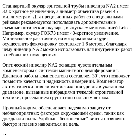
Стандартный окуляр зрительной трубы нивелира NA2 имеет
32-х кратное увеличение, а диаметр объектива равен 45
миллиметрам. Для прецизионных работ со специальными
рейками рекомендуется использовать дополнительные
съемные оптические окуляры, выпускаемые компанией Leica.
Например, окуляр FOK73 имеет 40-кратное увеличение.
Минимальное расстояние, на котором можно будет
осуществить фокусировку, составляет 1,6 метров, благодаря
чему нивелир NA2 можно использовать для внутренних работ
в небольших помещениях.
Оптический нивелир NA2 оснащен чувствительным
компенсатором с системой магнитного демпфирования.
Диапазон работы компенсатора составляет 30‘, что позволяет
повысить качество и надежность измерений. Компенсатор
автоматически нивелирует искажения уровня в указанном
диапазоне, вызванные вибрациями тяжелой строительной
техники, проседанием грунта или сильным ветром.
Прочный корпус обеспечивает надежную защиту от
неблагоприятных факторов окружающей среды, таких как
дождь или пыль. Удобные "бесконечные" винты позволяют
быстро и плавно наводиться на цель.