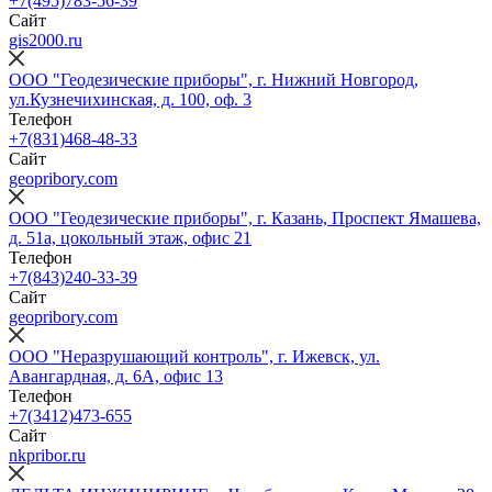
+7(495)783-56-39
Сайт
gis2000.ru
ООО "Геодезические приборы", г. Нижний Новгород,
ул.Кузнечихинская, д. 100, оф. 3
Телефон
+7(831)468-48-33
Сайт
geopribory.com
ООО "Геодезические приборы", г. Казань, Проспект Ямашева,
д. 51а, цокольный этаж, офис 21
Телефон
+7(843)240-33-39
Сайт
geopribory.com
ООО "Неразрушающий контроль", г. Ижевск, ул.
Авангардная, д. 6A, офис 13
Телефон
+7(3412)473-655
Сайт
nkpribor.ru