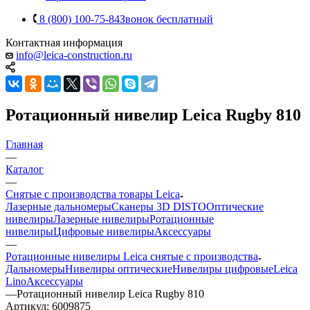
8 (800) 100-75-84
Звонок бесплатный
Контактная информация
info@leica-construction.ru
Ротационный нивелир Leica Rugby 810
Главная
—
Каталог
—
Снятые с производства товары Leica
Лазерные дальномеры
Сканеры 3D DISTO
Оптические
нивелиры
Лазерные нивелиры
Ротационные
нивелиры
Цифровые нивелиры
Аксессуары
—
Ротационные нивелиры Leica снятые с производства
Дальномеры
Нивелиры оптические
Нивелиры цифровые
Leica
Lino
Аксессуары
—
Ротационный нивелир Leica Rugby 810
Артикул:
6009875