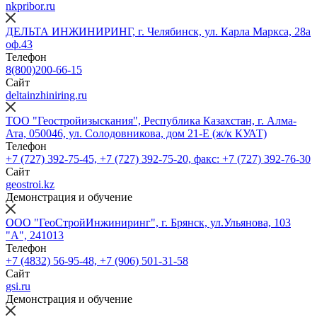
nkpribor.ru
ДЕЛЬТА ИНЖИНИРИНГ, г. Челябинск, ул. Карла Маркса, 28а
оф.43
Телефон
8(800)200-66-15
Сайт
deltainzhiniring.ru
ТОО "Геостройизыскания", Республика Казахстан, г. Алма-
Ата, 050046, ул. Солодовникова, дом 21-Е (ж/к КУАТ)
Телефон
+7 (727) 392-75-45, +7 (727) 392-75-20, факс: +7 (727) 392-76-30
Сайт
geostroi.kz
Демонстрация и обучение
ООО "ГеоСтройИнжиниринг", г. Брянск, ул.Ульянова, 103
"А", 241013
Телефон
+7 (4832) 56-95-48, +7 (906) 501-31-58
Сайт
gsi.ru
Демонстрация и обучение