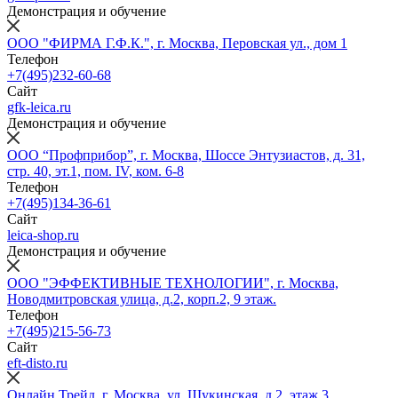
Демонстрация и обучение
ООО "ФИРМА Г.Ф.К.", г. Москва, Перовская ул., дом 1
Телефон
+7(495)232-60-68
Сайт
gfk-leica.ru
Демонстрация и обучение
ООО “Профприбор”, г. Москва, Шоссе Энтузиастов, д. 31,
стр. 40, эт.1, пом. IV, ком. 6-8
Телефон
+7(495)134-36-61
Сайт
leica-shop.ru
Демонстрация и обучение
ООО "ЭФФЕКТИВНЫЕ ТЕХНОЛОГИИ", г. Москва,
Новодмитровская улица, д.2, корп.2, 9 этаж.
Телефон
+7(495)215-56-73
Сайт
eft-disto.ru
Онлайн Трейд, г. Москва, ул. Щукинская, д 2, этаж 3,