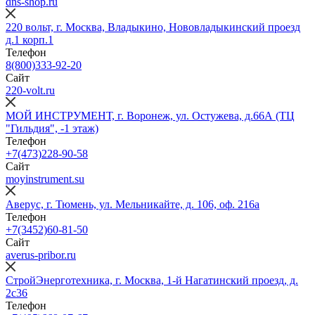
dns-shop.ru
220 вольт, г. Москва, Владыкино, Нововладыкинский проезд
д.1 корп.1
Телефон
8(800)333-92-20
Сайт
220-volt.ru
МОЙ ИНСТРУМЕНТ, г. Воронеж, ул. Остужева, д.66А (ТЦ
"Гильдия", -1 этаж)
Телефон
+7(473)228-90-58
Сайт
moyinstrument.su
Аверус, г. Тюмень, ул. Мельникайте, д. 106, оф. 216а
Телефон
+7(3452)60-81-50
Сайт
averus-pribor.ru
СтройЭнерготехника, г. Москва, 1-й Нагатинский проезд, д.
2с36
Телефон