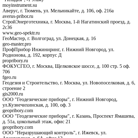
moyinstrument.su
Аверус, г. Тюмень, ул. Мельникайте, д. 106, оф. 216а
averus-pribor.ru
СтройЭнерготехника, г. Москва, 1-й Нагатинский проезд, д.
2с36
www.geo-spektr.ru
ГеоМастер, г. Волгоград, ул. Донецкая, д. 16
geo-master.pro
ПрофПрибор Инжиниринг, г. Нижний Новгород, ул.
Родионова, д. 192, корпус Д
propribory.ru
ФОКУСГЕО, г. Москва, Щелковское шоссе, д. 100 стр. 5 оф.
706
fgeo.ru
Геодезия и Строительство, г. Москва, ул. Новопоселковая, д. 6,
строение 2
gis2000.ru
ООО "Геодезические приборы", г. Нижний Новгород,
ул.Кузнечихинская, д. 100, оф. 3
geopribory.com
ООО "Геодезические приборы", г. Казань, Проспект Ямашева,
д. 51а, цокольный этаж, офис 21
geopribory.com
ООО "Неразрушающий контроль", г. Ижевск, ул.