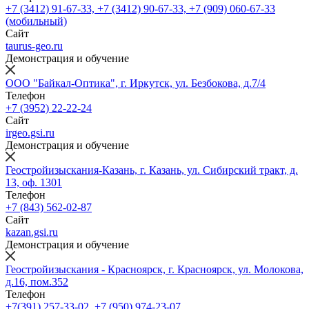
+7 (3412) 91-67-33, +7 (3412) 90-67-33, +7 (909) 060-67-33
(мобильный)
Сайт
taurus-geo.ru
Демонстрация и обучение
ООО "Байкал-Оптика", г. Иркутск, ул. Безбокова, д.7/4
Телефон
+7 (3952) 22-22-24
Сайт
irgeo.gsi.ru
Демонстрация и обучение
Геостройизыскания-Казань, г. Казань, ул. Сибирский тракт, д.
13, оф. 1301
Телефон
+7 (843) 562-02-87
Сайт
kazan.gsi.ru
Демонстрация и обучение
Геостройизыскания - Красноярск, г. Красноярск, ул. Молокова,
д.16, пом.352
Телефон
+7(391) 257-33-02, +7 (950) 974-23-07