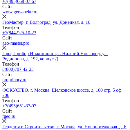
+7(495)668-07-67
Сайт
www.geo-spektr.ru
ГеоМастер, г. Волгоград, ул. Донецкая, д. 16
Телефон
+7(8442)25-10-23
Сайт
geo-master.pro
ПрофПрибор Инжиниринг, г. Нижний Новгород, ул.
Родионова, д. 192, корпус Д
Телефон
8(800)707-42-23
Сайт
propribory.ru
ФОКУСГЕО, г. Москва, Щелковское шоссе, д. 100 стр. 5 оф.
706
Телефон
+7(495)651-87-97
Сайт
fgeo.ru
Геодезия и Строительство, г. Москва, ул. Новопоселковая, д. 6,