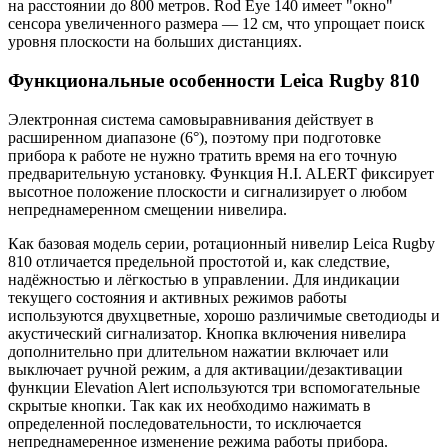
на расстоянии до 800 метров. Rod Eye 140 имеет "окно"
сенсора увеличенного размера — 12 см, что упрощает поиск
уровня плоскости на больших дистанциях.
Функциональные особенности Leica Rugby 810
Электронная система самовыравнивания действует в
расширенном диапазоне (6°), поэтому при подготовке
прибора к работе не нужно тратить время на его точную
предварительную установку. Функция H.I. ALERT фиксирует
высотное положение плоскости и сигнализирует о любом
непреднамеренном смещении нивелира.
Как базовая модель серии, ротационный нивелир Leica Rugby
810 отличается предельной простотой и, как следствие,
надёжностью и лёгкостью в управлении. Для индикации
текущего состояния и активных режимов работы
используются двухцветные, хорошо различимые светодиоды и
акустический сигнализатор. Кнопка включения нивелира
дополнительно при длительном нажатии включает или
выключает ручной режим, а для активации/дезактивации
функции Elevation Alert используются три вспомогательные
скрытые кнопки. Так как их необходимо нажимать в
определенной последовательности, то исключается
непреднамеренное изменение режима работы прибора.