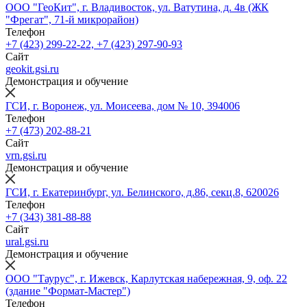
ООО "ГеоКит", г. Владивосток, ул. Ватутина, д. 4в (ЖК
"Фрегат", 71-й микрорайон)
Телефон
+7 (423) 299-22-22, +7 (423) 297-90-93
Сайт
geokit.gsi.ru
Демонстрация и обучение
ГСИ, г. Воронеж, ул. Моисеева, дом № 10, 394006
Телефон
+7 (473) 202-88-21
Сайт
vrn.gsi.ru
Демонстрация и обучение
ГСИ, г. Екатеринбург, ул. Белинского, д.86, секц.8, 620026
Телефон
+7 (343) 381-88-88
Сайт
ural.gsi.ru
Демонстрация и обучение
ООО "Таурус", г. Ижевск, Карлутская набережная, 9, оф. 22
(здание "Формат-Мастер")
Телефон