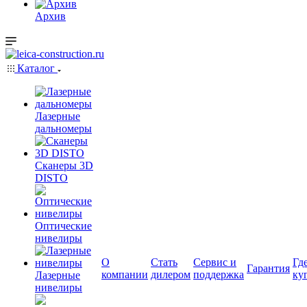
Архив
Каталог
Лазерные
дальномеры
Сканеры 3D
DISTO
Оптические
нивелиры
О
Стать
Сервис и
Гд
Гарантия
компании
дилером
поддержка
ку
Лазерные
нивелиры