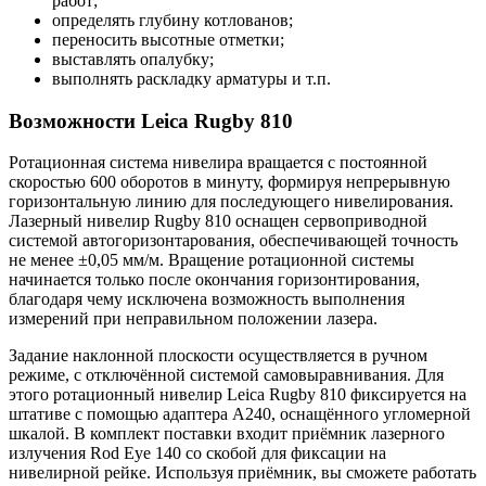
работ;
определять глубину котлованов;
переносить высотные отметки;
выставлять опалубку;
выполнять раскладку арматуры и т.п.
Возможности Leica Rugby 810
Ротационная система нивелира вращается с постоянной
скоростью 600 оборотов в минуту, формируя непрерывную
горизонтальную линию для последующего нивелирования.
Лазерный нивелир Rugby 810 оснащен сервоприводной
системой автогоризонтарования, обеспечивающей точность
не менее ±0,05 мм/м. Вращение ротационной системы
начинается только после окончания горизонтирования,
благодаря чему исключена возможность выполнения
измерений при неправильном положении лазера.
Задание наклонной плоскости осуществляется в ручном
режиме, с отключённой системой самовыравнивания. Для
этого ротационный нивелир Leica Rugby 810 фиксируется на
штативе с помощью адаптера А240, оснащённого угломерной
шкалой. В комплект поставки входит приёмник лазерного
излучения Rod Eye 140 со скобой для фиксации на
нивелирной рейке. Используя приёмник, вы сможете работать