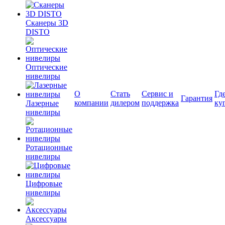
Сканеры 3D
DISTO
Оптические
нивелиры
О
Стать
Сервис и
Гд
Гарантия
компании
дилером
поддержка
ку
Лазерные
нивелиры
Ротационные
нивелиры
Цифровые
нивелиры
Аксессуары