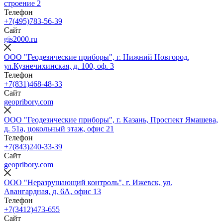
строение 2
Телефон
+7(495)783-56-39
Сайт
gis2000.ru
ООО "Геодезические приборы", г. Нижний Новгород,
ул.Кузнечихинская, д. 100, оф. 3
Телефон
+7(831)468-48-33
Сайт
geopribory.com
ООО "Геодезические приборы", г. Казань, Проспект Ямашева,
д. 51а, цокольный этаж, офис 21
Телефон
+7(843)240-33-39
Сайт
geopribory.com
ООО "Неразрушающий контроль", г. Ижевск, ул.
Авангардная, д. 6A, офис 13
Телефон
+7(3412)473-655
Сайт