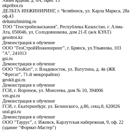
Авангардная, д. 6A, офис 13
nkpribor.ru
ДЕЛЬТА ИНЖИНИРИНГ, г. Челябинск, ул. Карла Маркса, 28а
оф.43
deltainzhiniring.ru
ТОО "Геостройизыскания", Республика Казахстан, г. Алма-
Ата, 050046, ул. Солодовникова, дом 21-Е (ж/к КУАТ)
geostroi.kz
Демонстрация и обучение
ООО "ГеоСтройИнжиниринг", г. Брянск, ул.Ульянова, 103
"А", 241013
gsi.ru
Демонстрация и обучение
ООО "ГеоКит", г. Владивосток, ул. Ватутина, д. 4в (ЖК
"Фрегат", 71-й микрорайон)
geokit.gsi.ru
Демонстрация и обучение
ГСИ, г. Воронеж, ул. Моисеева, дом № 10, 394006
vrn.gsi.ru
Демонстрация и обучение
ГСИ, г. Екатеринбург, ул. Белинского, д.86, секц.8, 620026
ural.gsi.ru
Демонстрация и обучение
ООО "Таурус", г. Ижевск, Карлутская набережная, 9, оф. 22
(здание "Формат-Мастер")