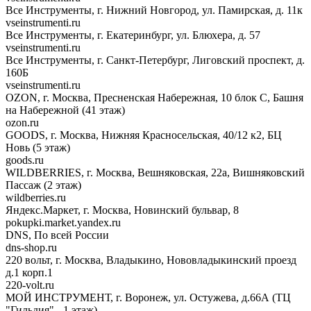
Все Инструменты, г. Нижний Новгород, ул. Памирская, д. 11к
vseinstrumenti.ru
Все Инструменты, г. Екатеринбург, ул. Блюхера, д. 57
vseinstrumenti.ru
Все Инструменты, г. Санкт-Петербург, Лиговский проспект, д.
160Б
vseinstrumenti.ru
OZON, г. Москва, Пресненская Набережная, 10 блок С, Башня
на Набережной (41 этаж)
ozon.ru
GOODS, г. Москва, Нижняя Красносельская, 40/12 к2, БЦ
Новь (5 этаж)
goods.ru
WILDBERRIES, г. Москва, Вешняковская, 22а, Вишняковский
Пассаж (2 этаж)
wildberries.ru
Яндекс.Маркет, г. Москва, Новинский бульвар, 8
pokupki.market.yandex.ru
DNS, По всей России
dns-shop.ru
220 вольт, г. Москва, Владыкино, Нововладыкинский проезд
д.1 корп.1
220-volt.ru
МОЙ ИНСТРУМЕНТ, г. Воронеж, ул. Остужева, д.66А (ТЦ
"Гильдия", -1 этаж)